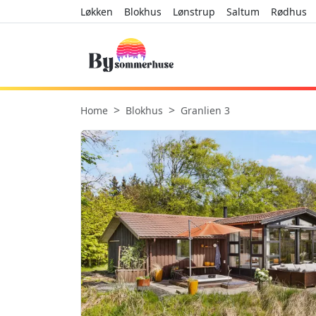
Løkken
Blokhus
Lønstrup
Saltum
Rødhus
Home
Blokhus
Granlien 3