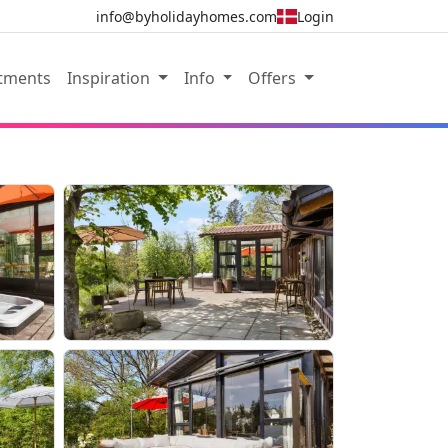
info@byholidayhomes.com
Login
rtments
Inspiration
Info
Offers