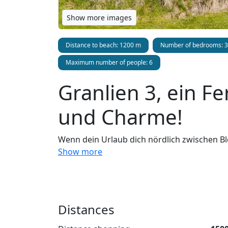
Show more images
Distance to beach: 1200 m
Number of bedrooms: 3
Maximum number of people: 6
Granlien 3, ein F
und Charme!
Wenn dein Urlaub dich nördlich zwischen Bl
einzigartige Ferienhaus auf Granlien 3 miete
Show more
zu schreiben, bei der Bilder mehr als 1000
schöne Ferienhaus gebaut, in dem skurrile 
vorhanden sind. Eine große und schöne Küc
viele Räume für Gemütlichkeit und draußen 
Distances
Details zum Ferienha