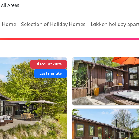
All Areas
Home
Selection of Holiday Homes
Løkken holiday apa
Discount -20%
Last minute