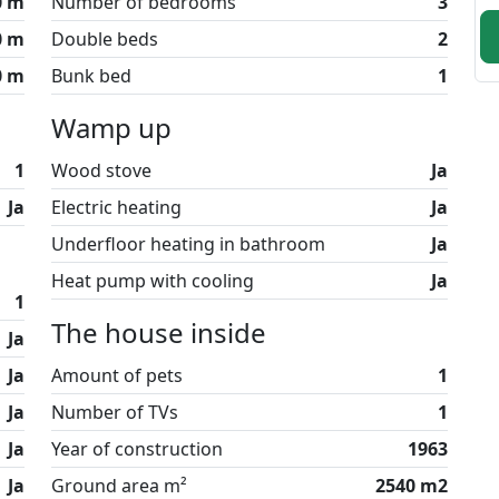
0 m
Number of bedrooms
3
ersetzte Ebenen, Seele und Charme! Der
0 m
Double beds
2
individuell gestaltet, und man fühlt sich vom ersten
0 m
Bunk bed
1
 Tür tritt. Hier bekommst du einen
 zu einer großen Küche/Essbereich und
Wamp up
annst du durch die großen, hellen Fensterpartien
kten Whirlpool auf einem Teil des großen
1
Wood stove
Ja
hlafplätze, verteilt auf 3 Schlafzimmer - zwei
Ja
Electric heating
Ja
Underfloor heating in bathroom
Ja
ind nicht erlaubt.
Heat pump with cooling
Ja
1
The house inside
Ja
hönen Natur als Abschirmung. Dennoch bist du nur
Ja
Amount of pets
1
Restaurants entfernt und 1200 Meter vom Strand. Es
iergänge und die Natur als Kulisse für einen
Ja
Number of TVs
1
u nutzen.
Ja
Year of construction
1963
Terrassenbereich mit Außenwhirlpool und Grill - so
Ja
Ground area m²
2540 m2